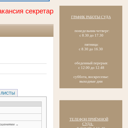
кансия секретаря судебного заседания 
ГРАФИК РАБОТЫ СУДА
понедельник-четверг:
с 8.30 до 17.30
пятница:
с 8.30 до 16.30
обеденный перерыв:
с 12.00 до 12.48
суббота, воскресенье:
выходные дни
 ЛИСТЫ
ТЕЛЕФОН ПРИЁМНОЙ
СУДА:
ношениями →