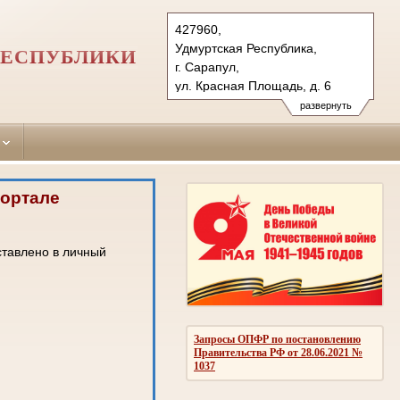
427960,
Удмуртская Республика,
РЕСПУБЛИКИ
г. Сарапул,
ул. Красная Площадь, д. 6
Тел.: (34147) 4-11-40, 4-11-
развернуть
08 (ф.)
sarapulsky.udm@sudrf.ru
портале
ставлено в личный
Запросы ОПФР по постановлению
Правительства РФ от 28.06.2021 №
1037